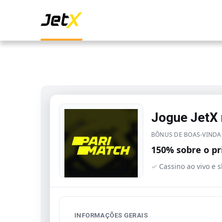
English
Jogue JetX 
BÔNUS DE BOAS-VINDA
150% sobre o pr
Cassino ao vivo e s
INFORMAÇÕES GERAIS