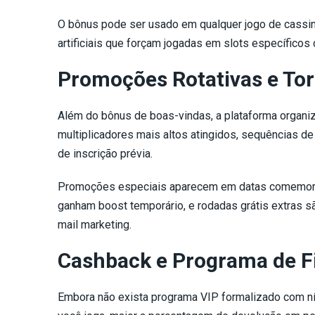
O bônus pode ser usado em qualquer jogo de cassino,
artificiais que forçam jogadas em slots específicos 
Promoções Rotativas e To
Além do bônus de boas-vindas, a plataforma organiz
multiplicadores mais altos atingidos, sequências d
de inscrição prévia.
Promoções especiais aparecem em datas comemorativ
ganham boost temporário, e rodadas grátis extras sã
mail marketing.
Cashback e Programa de F
Embora não exista programa VIP formalizado com ní