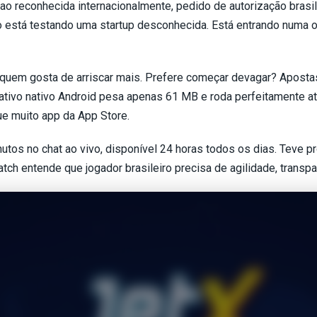
ao reconhecida internacionalmente, pedido de autorização brasil
o está testando uma startup desconhecida. Está entrando numa 
 quem gosta de arriscar mais. Prefere começar devagar? Apo
icativo nativo Android pesa apenas 61 MB e roda perfeitamente a
ue muito app da App Store.
os no chat ao vivo, disponível 24 horas todos os dias. Teve 
tch entende que jogador brasileiro precisa de agilidade, transpa