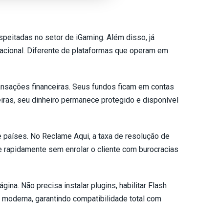
peitadas no setor de iGaming. Além disso, já
nacional. Diferente de plataformas que operam em
ransações financeiras. Seus fundos ficam em contas
ras, seu dinheiro permanece protegido e disponível
 países. No Reclame Aqui, a taxa de resolução de
 rapidamente sem enrolar o cliente com burocracias
ina. Não precisa instalar plugins, habilitar Flash
moderna, garantindo compatibilidade total com